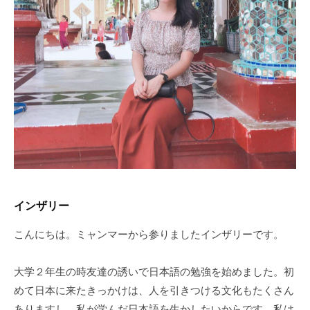
紹
介
2024
年
3
月
4
日
by
shiroisyatu
インザリー
こんにちは。ミャンマーから参りましたインザリーです。
大学２年生の時友達の誘いで日本語の勉強を始めました。初
めて日本に来たきっかけは、人を引きつける文化もたくさん
ありますし、私が学んだ日本語を生かしたいからです。私は