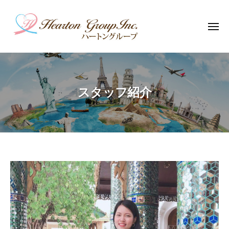
コ
ー
ン
ト
メ
テ
ン
ニ
ュ
グ
ン
ー
ハ
ル
ツ
ー
ー
へ
ト
プ
ス
スタッフ紹介
ン
キ
グ
ッ
ル
プ
ー
プ
ス
タ
ッ
フ